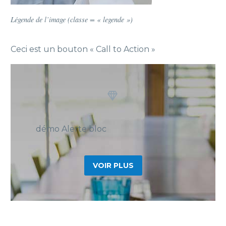
Légende de l’image (classe = « legende »)
Ceci est un bouton « Call to Action »


démo Alerte bloc
VOIR PLUS